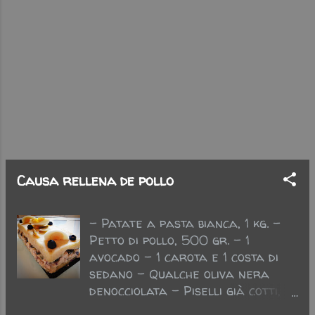
normativa, la quale prevede una
specifica etichettatura e il
posizionamento su appositi
espositori, ben distinti da tutto il
resto. La Commissione Europea
dovrà esaminare a breve i
decreti del Ministero e valutare
se siano in contrasto o meno con
le direttive comunitarie
concernenti l'etichettatur...
Causa rellena de pollo
- Patate a pasta bianca, 1 kg. -
Petto di pollo, 500 gr. - 1
avocado - 1 carota e 1 costa di
sedano - Qualche oliva nera
denocciolata - Piselli già cotti,
100 gr. - 3 peperoncini Aji