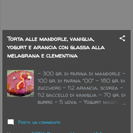
succo di lime. Pulire e tritare
finemente la cipolla rossa,
amalgamarvi il pollo sfilacciato,
le olive nere tagliuzzate, zeste di
peperone rosso, un poco di
Torta alle mandorle, vaniglia,
prezzemolo tritato, i piselli, le
yogurt e arancia con glassa alla
rondelle di carota (ognuna divisa
melagrana e clementina
i...
- 300 gr. di farina di mandorle -
100 gr. di farina "00" - 180 gr. di
zucchero - 1\2 arancia, scorza -
1\2 baccello di vaniglia - 70 gr. di
burro - 5 uova - Yogurt magro,
2\3 di barattolino - 8 gr. di
lievito vanigliato - 1 arancia,
Posta un commento
fiori di zucchero per decorazione
- 200 gr. di zucchero a velo - 3