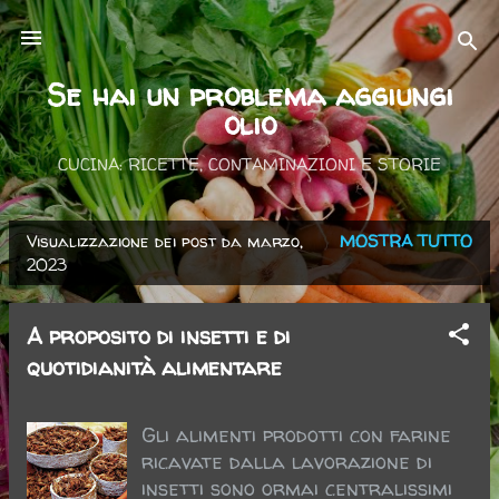
Passa ai contenuti principali
Se hai un problema aggiungi
olio
CUCINA: RICETTE, CONTAMINAZIONI E STORIE
Visualizzazione dei post da marzo,
MOSTRA TUTTO
P
2023
o
s
A proposito di insetti e di
t
quotidianità alimentare
Gli alimenti prodotti con farine
ricavate dalla lavorazione di
insetti sono ormai centralissimi