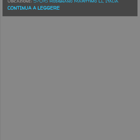
Ubicazione:
57016 Rosignano Marittimo LI, Italia
cucchiai di succo alla melagrana
CONTINUA A LEGGERE
e clementina Montare i rossi
d'uovo con i semi del mezzo
baccello di vaniglia e lo zucchero
fino ad ottenere un composto
piuttosto omogeneo, quindi unire
la scorza grattugiata della
mezza arancia, il burro fuso
stemperato, lo yogurt, le due
farine ed il lievito setacciati.
Montare a neve ferma gli albumi
e unirli accuratamente al
composto con il classico
movimento del mestolo dal basso
verso l'alto. Versare il tutto in
uno stampo a cerniera (22)
debitamente imburrato ed
infarinato. Livellare. Cuocere in
forno a 180 gradi per 45 minuti