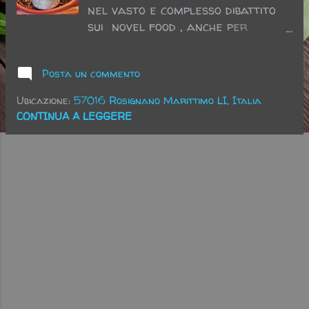
nel vasto e complesso dibattito
sui novel food , anche per
quanto concerne la legislazione
italiana. A marzo 2023 il
Posta un commento
ministro dell'agricoltura ha
firmato quattro decreti (non
Ubicazione:
57016 Rosignano Marittimo LI, Italia
ancora pubblicati), concernenti
CONTINUA A LEGGERE
questa tematica, che dovrebbero
regolamentare la questione in
maniera più stringente. Si tratta
delle farine di grillo ( Acheta
domesticus ), di larva gialla (
Alphitobius diaperinus ), di
tenebrione mugnaio ( Tenebrio
molitor ) e di locusta migratoria.
Alcuni prodotti che utilizzeranno
questi tipi di farine, presenti sugli
scaffali dei negozi e della GDO,
dovranno assoggettarsi alla