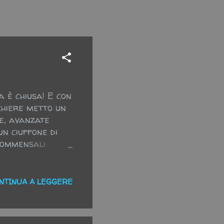
 è chiusa! E con
cchiere metto un
te, avanzate
un ciuffone di
 commensali
 pasto...
NTINUA A LEGGERE