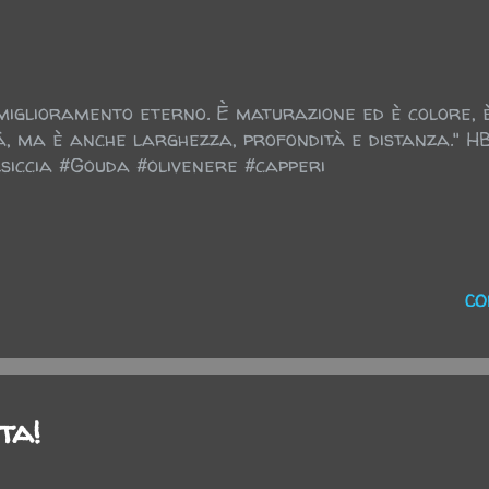
miglioramento eterno. È maturazione ed è colore, è
à, ma è anche larghezza, profondità e distanza." H
siccia #Gouda #olivenere #capperi
CO
ta!