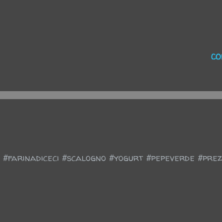
CO
a #farinadiceci #scalogno #yogurt #pepeverde #pre