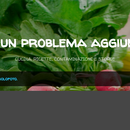
Passa ai contenuti principali
 un problema aggiun
CUCINA: RICETTE, CONTAMINAZIONI E STORIE
solofoto.