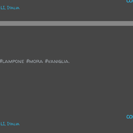
CO
I, Italia
#lampone #mora #vaniglia.
CO
I, Italia