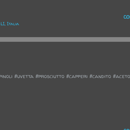
CO
I, Italia
pinoli #uvetta #prosciutto #capperi #candito #acet