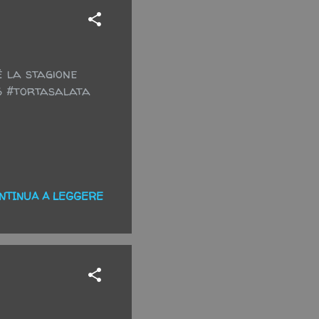
 la stagione
B #tortasalata
NTINUA A LEGGERE