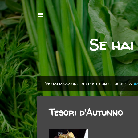
Se hai
Visualizzazione dei post con l'etichetta
#
P
o
s
Tesori d'Autunno
t