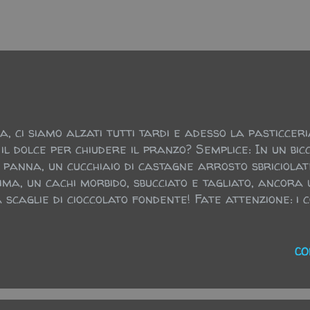
ci siamo alzati tutti tardi e adesso la pasticceria
 il dolce per chiudere il pranzo? Semplice: In un bi
i panna, un cucchiaio di castagne arrosto sbriciola
ma, un cachi morbido, sbucciato e tagliato, ancora 
scaglie di cioccolato fondente! Fate attenzione: i
giare anche bicchiere e cucchiaino, contateli a fine
CO